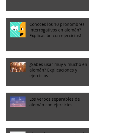
Conoces los 10 pronombres
interrogativos en alemán?
Explicación con ejercicios!
¿Sabes usar muy y mucho en
alemán? Explicaciones y
ejercicios
Los verbos separables de
alemán con ejercicios