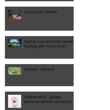
Deutsch am Telefon
Hast du Lust auf einen kleinen
Ausflug oder Kurzurlaub?
Fussball - Deutsch
Erdbeermilch - Rezept
(Aprende alemán cocinando)