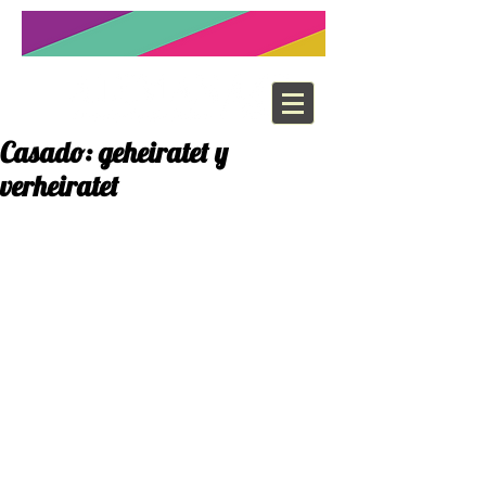
Casado: geheiratet y
verheiratet