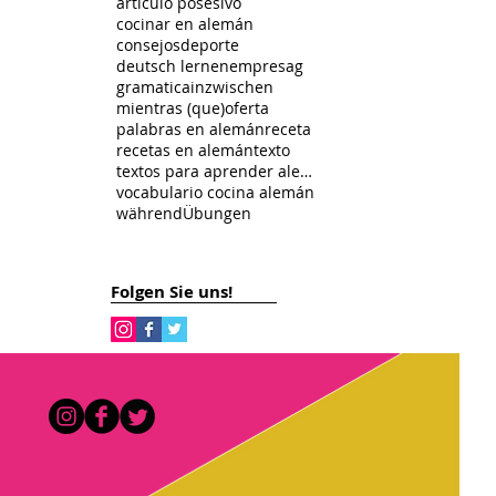
articulo posesivo
cocinar en alemán
consejos
deporte
deutsch lernen
empresa
g
gramatica
inzwischen
mientras (que)
oferta
palabras en alemán
receta
recetas en alemán
texto
textos para aprender alemán
vocabulario cocina alemán
während
Übungen
Folgen Sie uns!