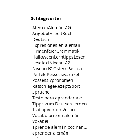
Schlagwörter
Alemán
Alemán AG
Angebot
Arbeit
Buch
Deutsch
Expresiones en aleman
Firmenfeier
Grammatik
Halloween
Lerntipps
Lesen
Lesetext
Niveau A2
Niveau B1
Ostern
Pascua
Perfekt
Possessivartikel
Possessivpronomen
Ratschläge
Rezept
Sport
Sprüche
Texto para aprender alemán
Tipps zum Deutsch lernen
Trabajo
Verben
Verbos
Vocabulario en alemán
Vokabel
aprende alemán cocinando
aprender alemán